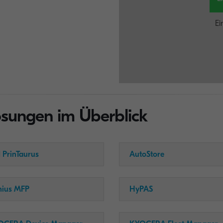
Ei
ungen im Überblick
 PrinTaurus
AutoStore
nius MFP
HyPAS