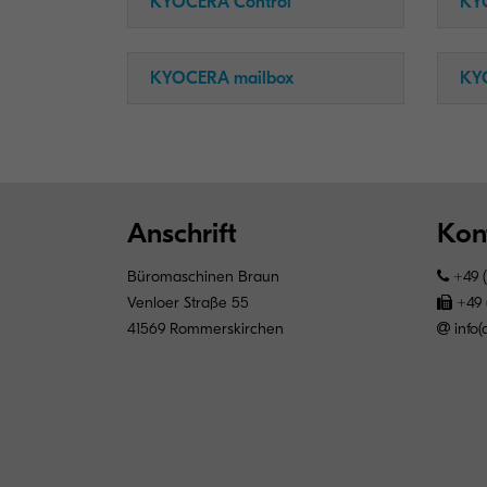
KYOCERA Control
KY
KYOCERA mailbox
KY
Anschrift
Kon
Büromaschinen Braun
+49 (
Venloer Straße 55
+49 (
41569 Rommerskirchen
info(