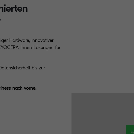
mierten
w
iger Hardware, innovativer
n KYOCERA Ihnen Lösungen für
atensicherheit bis zur
iness nach vorne.
E