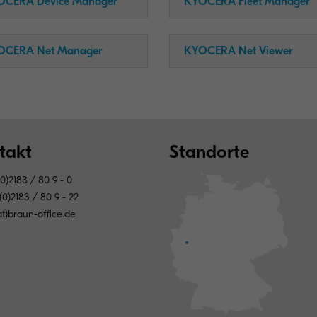
OCERA Device Manager
KYOCERA Fleet Manager
OCERA Net Manager
KYOCERA Net Viewer
takt
Standorte
0)2183 / 80 9 - 0
0)2183 / 80 9 - 22
at)braun-office.de