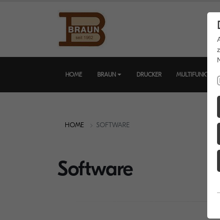
HOME
BRAUN
DRUCKER
MULTIFUNKTIO
HOME
SOFTWARE
Software