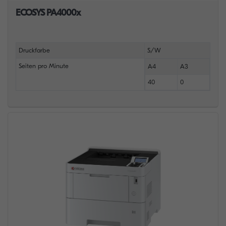
ECOSYS PA4000x
Druckfarbe
S/W
Seiten pro Minute
A4
A3
40
0