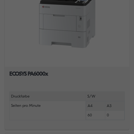
ECOSYS PA6000x
Druckfarbe
S/W
Seiten pro Minute
A4
A3
60
0