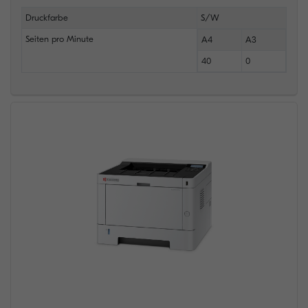
Druckfarbe
S/W
Seiten pro Minute
A4
A3
40
0