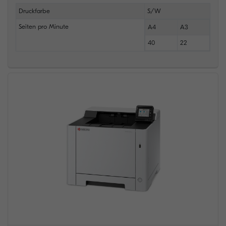
Druckfarbe
S/W
Seiten pro Minute
A4
A3
40
22